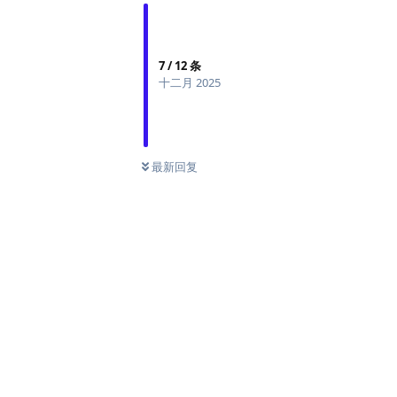
7
/
12
条
十二月 2025
最新回复