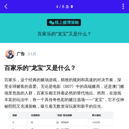
4
/
8
条
线上赌博策略
百家乐的“龙宝”又是什么？
广告
3 1月
百家乐的“龙宝”又是什么？
百家乐，这个经典的赌场游戏，精致的规则和高速的对决节奏，深
受全球赌客的喜爱。无论是电影《007》中的高端赌局，还是澳门赌
场里危急的人群，百家乐都主持着必然的替代地位。然而，在游戏
丰富的玩法中，有一个具传奇色彩的赌注选项——“龙宝”，它不仅神
秘熙熙又充满策略，吸引着无数资深玩家和新手的目光。