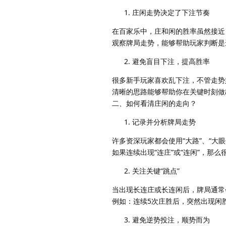
庄闲走势决定了下注节奏
在百家乐中，庄和闲的胜率虽然接近，
观察牌局走势，能够帮助玩家判断是
避免盲目下注，提高胜率
很多新手玩家喜欢乱下注，不管走势
清晰的思路能够帮助你在关键时刻做
二、如何看清庄闲的走向？
记录并分析牌局走势
许多资深玩家都会使用“大路”、“大眼
如果连续出现“连庄”或“连闲”，那
关注关键“跳点”
当出现长连庄或长连闲后，牌局通常
例如：连续5次庄胜后，突然出现闲
避免逆势投注，顺势而为