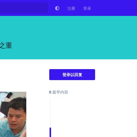
注册
登录
之重
登录以回复
最早内容