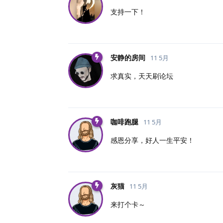
支持一下！
安静的房间
11 5月
求真实，天天刷论坛
咖啡跑腿
11 5月
感恩分享，好人一生平安！
灰猫
11 5月
来打个卡～