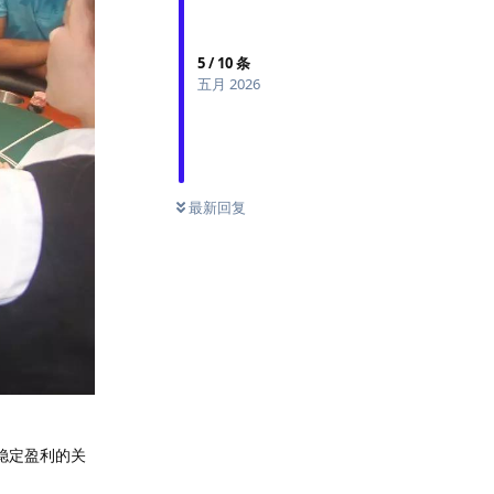
5
/
10
条
五月 2026
最新回复
稳定盈利的关