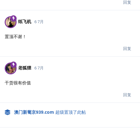
回复
纸飞机
6 7月
置顶不谢！
回复
老狐狸
6 7月
干货很有价值
回复
澳门新葡京939.​com
超级置顶了此帖