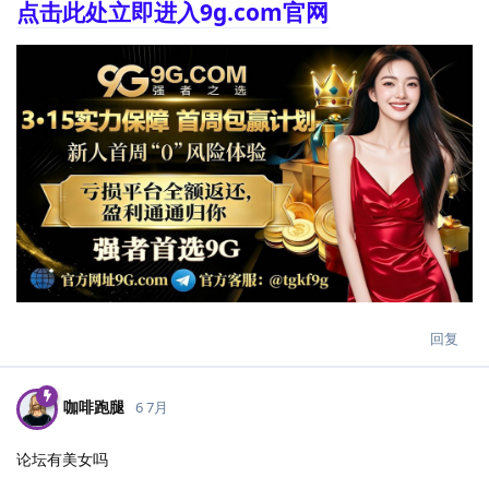
点击此处立即进入9g.com官网
回复
咖啡跑腿
6 7月
论坛有美女吗