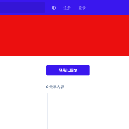
注册
登录
登录以回复
最早内容