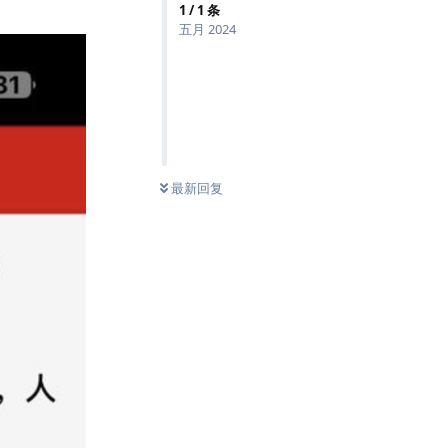
1
/
1
条
五月 2024
最新回复