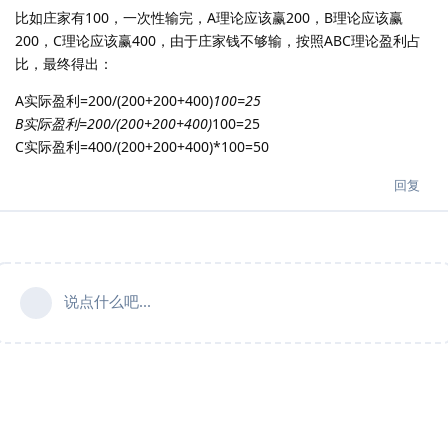
比如庄家有100，一次性输完，A理论应该赢200，B理论应该赢
200，C理论应该赢400，由于庄家钱不够输，按照ABC理论盈利占
比，最终得出：
A实际盈利=200/(200+200+400)
100=25
B实际盈利=200/(200+200+400)
100=25
C实际盈利=400/(200+200+400)*100=50
回复
说点什么吧...