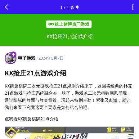
1
/
1
条
线上赌博热门游戏
KX抢庄21点游戏介绍
电子游戏
2024年5月7日
KX抢庄21点游戏介绍
KX凯旋棋牌二次元游戏抢庄21点规则介绍来了，这回将经典的扑克
21点游戏与抢庄系统融合在一块了，游戏以二次元精致画风呈现，
透过细腻的牌面与牌桌背景，玩起来特别带劲！紧张又刺激，就让
我们来看下究竟这两个要素是如何结合的吧。
点我看KX凯旋棋牌21点介绍