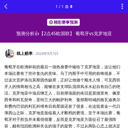
1
/
1
条
精彩赛事预测
预测分析👍【2点45欧国联】 葡萄牙vs克罗地亚
线上赔率
2024年9月5日
葡萄牙在欧洲杯前的最后一场热身赛中输给了克罗地亚，这让他们
本场比赛有了些许复仇的意味。马丁内斯手中可用的前锋很多，不
过这次贡萨洛拉莫斯因伤缺席，正好让他做个顺水人情，可见西班
牙人的情商相当之高，能够在多支球队混得风水水起自有自己的绝
活。克罗地亚中场后继乏人，目前撑场面的依旧是莫德里奇、佩里
西奇和科瓦契奇，亚特兰大的帕萨利奇、曼彻斯特城的格瓦迪奥尔
和费内巴切的利瓦科维奇目前星级还差了很多，在这批黄金一代日
薄西山之际，克罗地亚面临着人才断档的窘境。至于本场比赛，葡
萄牙对于胜负并未看得很重，反而是克罗地亚方面征召了最强阵
容，颇有找回欧洲杯失去的场子的架势，不过从两队心态上就决定