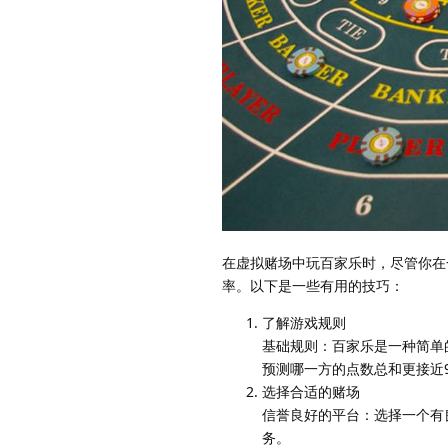
在虚拟赌场中玩百家乐时，尽管你在
率。以下是一些有用的技巧：
了解游戏规则
基础规则：百家乐是一种简单的
预测哪一方的点数总和更接近
选择合适的赌场
信誉良好的平台：选择一个有
务。