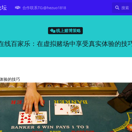
论坛
合作联系TG:@hezuo1818
线上赌博策略
在线百家乐：在虚拟赌场中享受真实体验的技
体验的技巧