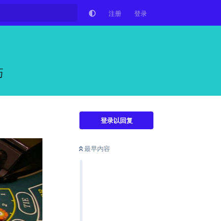
注册
登录
巧
登录以回复
最早内容