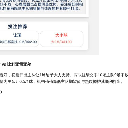
技 vs 比利亚雷亚尔
看好，初盘开出主队让1球给予大力支持。两队往绩交手10场主队9场不
为主队让0.5/1球，机构稍稍降低主队期望值与热度掩护其顺利打出。
0