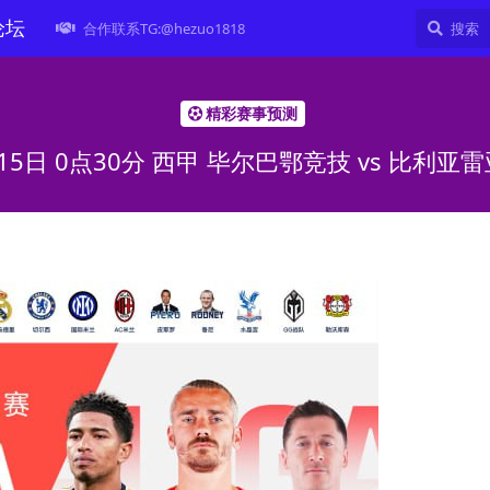
论坛
合作联系TG:@hezuo1818
精彩赛事预测
15日 0点30分 西甲 毕尔巴鄂竞技 vs 比利亚