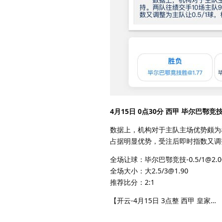
4月15日 0点30分 西甲 毕尔巴鄂竞
数据上，机构对于主队主场优势颇为
占据明显优势，受注后即时指数又调整
全场让球：毕尔巴鄂竞技-0.5/1@2.0
全场大小：大2.5/3@1.90
推荐比分：2:1
【开云-4月15日 3点整 西甲 皇家…