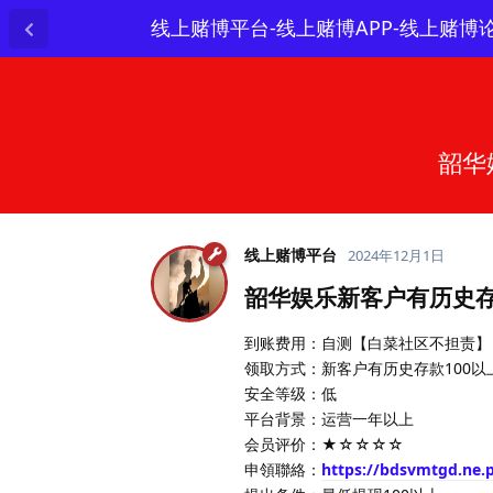
线上赌博平台-线上赌博APP-线上赌博
韶华
线上赌博平台
2024年12月1日
韶华娱乐新客户有历史存
到账费用：自测【白菜社区不担责】
领取方式：新客户有历史存款100以
安全等级：低
平台背景：运营一年以上
会员评价：★☆☆☆☆
申領聯絡：
https://bdsvmtgd.ne.