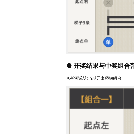
● 开奖结果与中奖组合
※举例说明:当期开出爬梯组合一