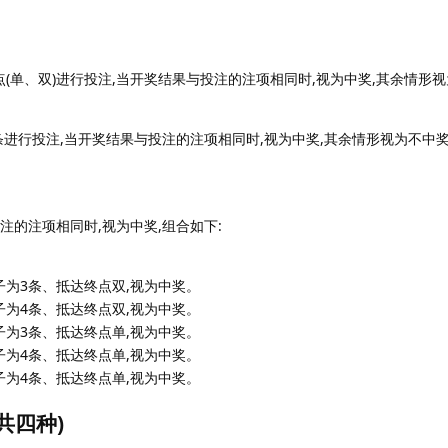
点(单、双)进行投注,当开奖结果与投注的注项相同时,视为中奖,其余情形
条进行投注,当开奖结果与投注的注项相同时,视为中奖,其余情形视为不中
注的注项相同时,视为中奖,组合如下:
梯子为3条、抵达终点双,视为中奖。
梯子为4条、抵达终点双,视为中奖。
梯子为3条、抵达终点单,视为中奖。
梯子为4条、抵达终点单,视为中奖。
梯子为4条、抵达终点单,视为中奖。
共四种)