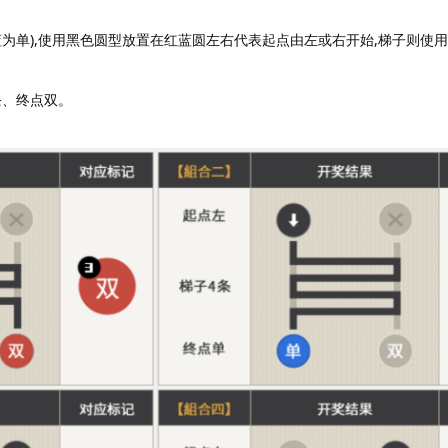
为单),使用黑色圆型放置在红蓝圆左右代表起点由左或右开始,梯子则使用
条、终点双。