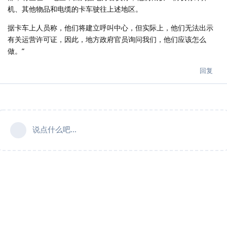
机、其他物品和电缆的卡车驶往上述地区。
据卡车上人员称，他们将建立呼叫中心，但实际上，他们无法出示
有关运营许可证，因此，地方政府官员询问我们，他们应该怎么
做。”
回复
说点什么吧...