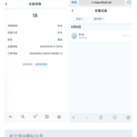
本文章由网站分享。