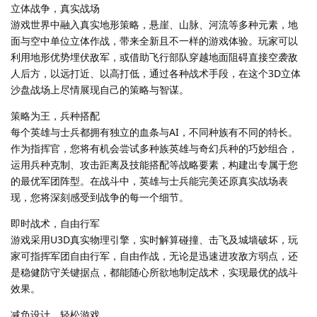
立体战争，真实战场
游戏世界中融入真实地形策略，悬崖、山脉、河流等多种元素，地
面与空中单位立体作战，带来全新且不一样的游戏体验。玩家可以
利用地形优势埋伏敌军，或借助飞行部队穿越地面阻碍直接空袭敌
人后方，以远打近、以高打低，通过各种战术手段，在这个3D立体
沙盘战场上尽情展现自己的策略与智谋。
策略为王，兵种搭配
每个英雄与士兵都拥有独立的血条与AI，不同种族有不同的特长。
作为指挥官，您将有机会尝试多种族英雄与奇幻兵种的巧妙组合，
运用兵种克制、攻击距离及技能搭配等战略要素，构建出专属于您
的最优军团阵型。在战斗中，英雄与士兵能完美还原真实战场表
现，您将深刻感受到战争的每一个细节。
即时战术，自由行军
游戏采用U3D真实物理引擎，实时解算碰撞、击飞及城墙破坏，玩
家可指挥军团自由行军，自由作战，无论是迅速进攻敌方弱点，还
是稳健防守关键据点，都能随心所欲地制定战术，实现最优的战斗
效果。
减负设计，轻松游戏