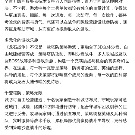
全新升级的服务器技术支持万人同屏指挥，百万计的部队即时对
决，不卡顿。游戏中每个士兵单位都设有独立的血量计算，使得战
斗更加真实、细腻。每一次进攻、每一次防守、每一次操作，都将
考验您的智谋与勇气。您还可以在战争间隙经营建设城堡防御，驯
养巨龙帮助守城，从而更好地抵御敌人的进攻。
多元化的游戏乐趣
《龙石战争》不仅是一款塔防策略游戏，更融合了3D立体沙盘、自
由城建经营养成、策略塔防攻防、即时沙盘战斗、多人攻城战及联
盟BOSS战等多种游戏乐趣，构建一个充满挑战与机会的真实奇幻世
界。在这里，每一砖一瓦皆是策略，防御塔的位置、英雄的选择、
兵种的搭配，每个决策都将影响整个战局的走向，每一次的胜利都
将成为龙石大陆传唱的史诗歌。
千变塔防，策略无限
城防可自由经营建造，千名玩家创造千种城防布局。守城玩家可通
过城门、城墙、陷阱和防御塔进行防守，配合守城军团及驯养的巨
龙进行反击。攻城玩家则可通过侦查布局、策略调整英雄及兵种编
队、实时微操等战术手段，累积局部优势赢得战斗主导权，充分感
受到策略沙盘战斗的乐趣。