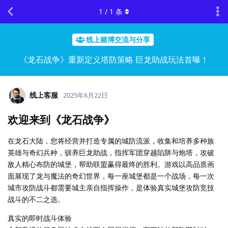
1
/
1
条
线上赌博交流与分享
《龙石战争》重新定义塔防策略 巨龙助战玩法首曝！
线上客服
2025年6月22日
欢迎来到《龙石战争》
在龙石大陆，您将经营并打造专属的城防流派，收集和培养多种族
英雄与奇幻兵种，驯养巨龙助战，指挥军团穿越陷阱与炮塔，攻破
敌人精心布防的城堡，帮助联盟赢得最终的胜利。游戏以高品质画
面展现了龙与魔法的奇幻世界，每一座城堡都是一个战场，每一次
城市攻防战斗都需要城主亲自指挥操作，是体验真实城堡攻防竞技
战斗的不二之选。
真实的即时战斗体验