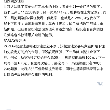
紐西蘭投注法
此種方法除了需要先訂定本金的上限，還要先列一條任意的數字，
我們以列出112233為例，第一局為1+1=2，獲勝就在上方記為2；而
下一局把剛剛的2再往後看一個數字，也就是2+2=4，4也代表下一
局要下四注；如果繼續連勝，就再往後加，輸了就把數字消掉，重
新開始。但紐西蘭投注法因為獲利會隨之增高，所以這個百家樂投
注策略也比較適用於連勝的情形。
PARLAY投注法
PARLAY投注法跟柏雅投注法差不多，該投注法需要玩家在開始下注
前先設定好初始的金額，假設該局獲勝，下一局就加倍注金來下
注。例如：玩家A設定初始注金為50元，獲勝就能贏得100元；下一
局再下注100元，假設再次勝出，那麼再下一局就繼續投注200元，
以此類推。此種方法不僅希望提升勝率，同時也是確保玩家可以拿
到跟原先設好的注金相同的獲利。
回复