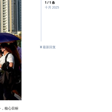
1
/
1
条
十月 2025
最新回复
务，核心目标