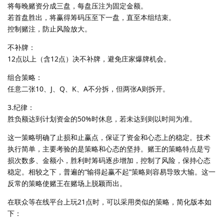
将每晚赌资分成三盘，每盘压注为固定金额。
若首盘胜出，将赢得筹码压至下一盘，直至本组结束。
控制赌注，防止风险放大。
不补牌：
12点以上（含12点）决不补牌，避免庄家爆牌机会。
组合策略：
任意二张10、J、Q、K、A不分拆，但两张A则拆开。
3.纪律：
胜负额达到计划资金的50%时休息，若未达到则以时间为准。
这一策略明确了止损和止赢点，保证了资金和心态上的稳定。技术
执行简单，主要考验的是策略和心态的坚持。赌王的策略特点是亏
损次数多、金额小，胜利时筹码逐步增加，控制了风险，保持心态
稳定。相较之下，普遍的“输得起赢不起”策略则容易导致大输。这一
反常的策略使赌王在赌场上脱颖而出。
在联众等在线平台上玩21点时，可以采用类似的策略，简化版本如
下：