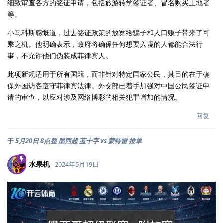
细致审查各方的签证申请，包括旅游转学签证者、冒名购买土地者
等。
小马科斯感慨道，过去签证政策的放宽给骗子和人口贩子带来了可
乘之机。他明确表示，政府将确保任何想要入境的人都能合法行
事，不允许他们伪装成菲律宾人。
此项新规适用于所有国籍，而非针对特定国家公民，其目的在于确
保外国访客遵守菲律宾法律。外交部已着手加强对中国公民签证申
请的审查，以应对涉及网络博彩的相关犯罪增加的情况。
回复
于
5月20日 8点整 墨西超 蓝十字 vs 蒙特雷 推单
水果机
2024年5月19日