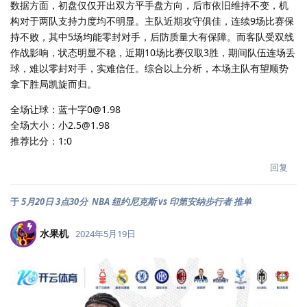
数据方面，初盘仅仅开出双方平手盘方向，后市依旧维持不变，机
构对于两队支持力度均不明显。主队近期攻守俱佳，连续9场比赛保
持不败，其中5场均能零封对手，后防质量大有保障。而客队受双线
作战影响，状态明显不稳，近期10场比赛仅取3胜，期间队伍连场丢
球，难以零封对手，实难信任。综合以上分析，本场主队有望顺势
拿下胜局凯旋而归。
全场让球：蓝十字0@1.98
全场大小：小2.5@1.98
推荐比分：1:0
回复
于
5月20日 3点30分 NBA 纽约尼克斯 vs 印第安纳步行者 推单
水果机
2024年5月19日