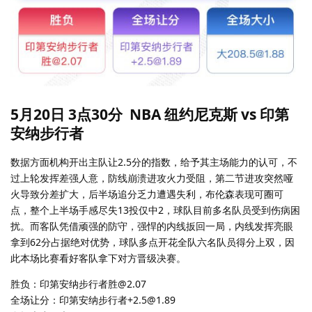
5月20日 3点30分 NBA 纽约尼克斯 vs 印第
安纳步行者
数据方面机构开出主队让2.5分的指数，给予其主场能力的认可，不
过上轮发挥差强人意，防线崩溃进攻火力受阻，第二节进攻突然哑
火导致分差扩大，后半场追分乏力遭遇失利，布伦森表现可圈可
点，整个上半场手感尽失13投仅中2，球队目前多名队员受到伤病困
扰。而客队凭借顽强的防守，强悍的内线扳回一局，内线发挥亮眼
拿到62分占据绝对优势，球队多点开花全队六名队员得分上双，因
此本场比赛看好客队拿下对方晋级决赛。
胜负：印第安纳步行者胜@2.07
全场让分：印第安纳步行者+2.5@1.89