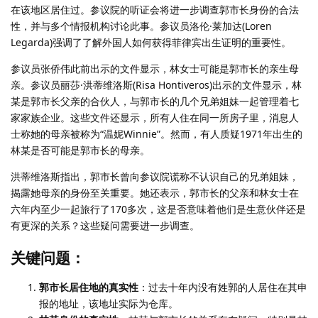
在该地区居住过。参议院的听证会将进一步调查郭市长身份的合法
性，并与多个情报机构讨论此事。参议员洛伦·莱加达(Loren
Legarda)强调了了解外国人如何获得菲律宾出生证明的重要性。
参议员张侨伟此前出示的文件显示，林女士可能是郭市长的亲生母
亲。参议员丽莎·洪蒂维洛斯(Risa Hontiveros)出示的文件显示，林
某是郭市长父亲的合伙人，与郭市长的几个兄弟姐妹一起管理着七
家家族企业。这些文件还显示，所有人住在同一所房子里，消息人
士称她的母亲被称为“温妮Winnie”。然而，有人质疑1971年出生的
林某是否可能是郭市长的母亲。
洪蒂维洛斯指出，郭市长曾向参议院谎称不认识自己的兄弟姐妹，
揭露她母亲的身份至关重要。她还表示，郭市长的父亲和林女士在
六年内至少一起旅行了170多次，这是否意味着他们是生意伙伴还是
有更深的关系？这些疑问需要进一步调查。
关键问题：
郭市长居住地的真实性
：过去十年内没有姓郭的人居住在其申
报的地址，该地址实际为仓库。