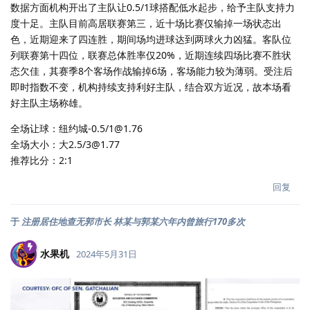
数据方面机构开出了主队让0.5/1球搭配低水起步，给予主队支持力
度十足。主队目前高居联赛第三，近十场比赛仅输掉一场状态出
色，近期迎来了四连胜，期间场均进球达到两球火力凶猛。客队位
列联赛第十四位，联赛总体胜率仅20%，近期连续四场比赛不胜状
态欠佳，其赛季8个客场作战输掉6场，客场能力较为薄弱。受注后
即时指数不变，机构持续支持利好主队，结合双方近况，故本场看
好主队主场称雄。
全场让球：纽约城-0.5/1@1.76
全场大小：大2.5/3@1.77
推荐比分：2:1
回复
于
注册居住地查无郭市长 林某与郭某六年内曾旅行170多次
水果机
2024年5月31日