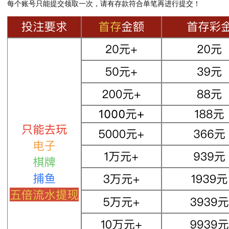
每个账号只能提交领取一次，请有存款符合单笔再进行提交！