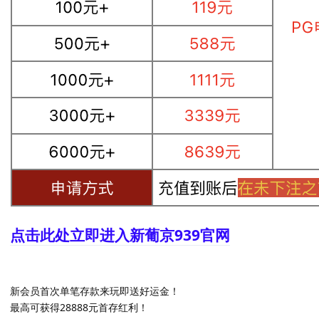
点击此处立即进入新葡京939官网
新会员首次单笔存款来玩即送好运金！
最高可获得28888元首存红利！