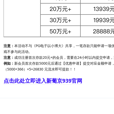
注意：
本活动不与《PG电子以小博大》共享，一笔存款只能申请一项
戏不参与此活动。
注意：
成功注册首次存款20元+的会员，需要在24小时以内提交申请
例如：
新会员首次存款5000元后通过【优惠申请】提交对应金额申请
（5000+366）×5=26830 元流水即可提款！！
点击此处立即进入新葡京939官网